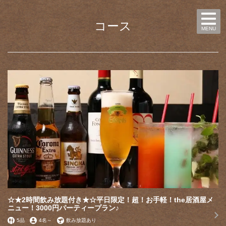
コース
MENU
☆★2時間飲み放題付き★☆平日限定！超！お手軽！the居酒屋メ
ニュー！3000円パーティープラン♪
5品
4名
～
飲み放題あり