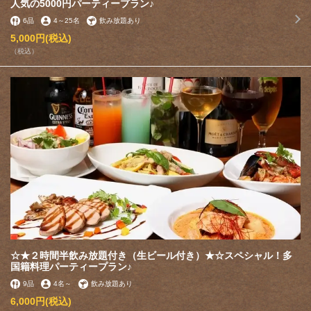
人気の5000円パーティープラン♪
6品
4
～
25名
飲み放題あり
5,000円
(税込)
（税込）
☆★２時間半飲み放題付き（生ビール付き）★☆スペシャル！多
国籍料理パーティープラン♪
9品
4名
～
飲み放題あり
6,000円
(税込)