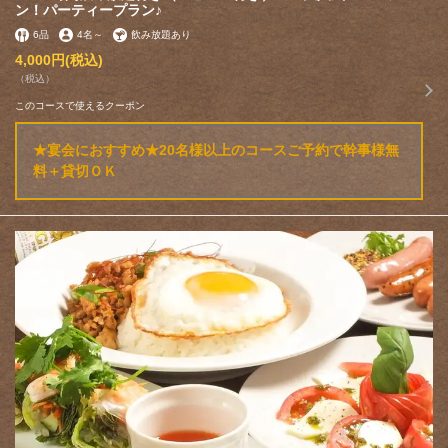
ン！パーティープラン♪
6品
4名
～
飲み放題あり
4,000円
(税込)
（税込）
このコースで使えるクーポン
★宴会におすすめ★20名様以上のコースご予約で幹事様無
料＋貸切ＯＫ