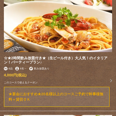
☆★2時間飲み放題付き★（生ビール付き）大人気！のイタリア
ン！パーティープラン♪
6品
4名
～
飲み放題あり
4,000円
(税込)
このコースで使えるクーポン
この店舗情報をシェアする
★宴会におすすめ★20名様以上のコースご予約で幹事様無
料＋貸切ＯＫ
コース | 多国籍料理居酒屋 FANTASISTA13
埼玉県さいたま市緑区東浦和６-9-3 東浦和グルメ館
https://fantasista-13.owst.jp/courses