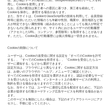
信、及び統計データの取得のため、GoogleAnalytics等のサービスを利
用し、Cookieを使用します。
なお、広告の配信は第三者への委託に基づき、第三者を経由して、
Cookieを保存し、参照する場合があります。
また、当サイトは、CookieやJavaScript等の技術を利用して、会員登録
時等に提供いただいた情報のうち年齢や性別、職業や、居住地区など個
人が特定できない属性情報（組み合わせることによっても個人が特定で
きないものに限られます）や、サイト内におけるユーザーの行動履歴
（アクセスしたURL、コンテンツ、参照順等）を取得することがありま
す。ただし、Cookie及び行動履歴には個人情報は一切含まれません。
Cookieの削除について
ユーザーは、Cookieの送受信に関する設定を「すべてのCookieを許可
する」、「すべてのCookieを拒否する」、「Cookieを受信したらユー
ザーに通知する」などから選択できます。
設定方法は、ブラウザにより異なります。 Cookieに関する設定方法
は、お使いのブラウザの「ヘルプ」メニューでご確認ください。
すべてのCookieを拒否する設定を選択されますと、認証が必要なサービ
スを受けられなくなる等、インターネット上の各種サービスの利用上、
制約を受ける場合がありますのでご注意ください。
なお、当サイトでは、ユーザーに適切な広告を配信するために、下記の
企業が提供する行動ターゲティング広告サービスを利用する場合があり
ます。
このサービスを無効にしたい場合は、下記のオプトアウトページにアク
セスし、手順に従ってください。