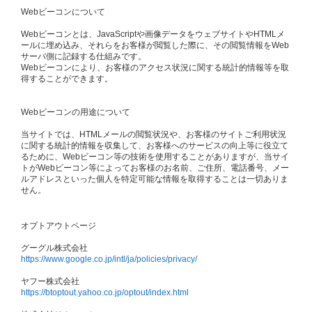
Webビーコンについて
Webビーコンとは、JavaScriptや画像データをウェブサイトやHTMLメ
ールに埋め込み、それらをお客様が閲覧した際に、その閲覧情報をWeb
サーバ側に記録する仕組みです。
Webビーコンにより、お客様のアクセス状況に関する統計的情報等を取
得することができます。
Webビーコンの用途について
当サイトでは、HTMLメールの閲覧状況や、お客様のサイトご利用状況
に関する統計的情報を収集して、お客様へのサービスの向上等に役立て
るために、Webビーコン等の技術を使用することがありますが、当サイ
トがWebビーコン等によってお客様のお名前、ご住所、電話番号、メー
ルアドレスといった個人を特定可能な情報を取得することは一切ありま
せん。
オプトアウトページ
グーグル株式会社
https://www.google.co.jp/intl/ja/policies/privacy/
ヤフー株式会社
https://btoptout.yahoo.co.jp/optout/index.html