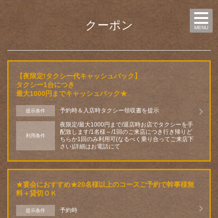
クーポン
MENU
【夜限定!タクシー代キャッシュバック】
タクシー1台につき
最大1000円までキャッシュバック★
予約時＆入店時タクシー領収書を提示
提示条件
夜限定/最大1000円まで/退店時お店でタクシーを手
配致します/1名様～/1回のご来店につき行き帰りど
利用条件
ちらか1回のみ利用可(なるべく乗り合ってご来店下
さい)詳細はお電話にて
★宴会におすすめ★20名様以上のコースご予約で幹事様無
料＋貸切ＯＫ
予約時
提示条件