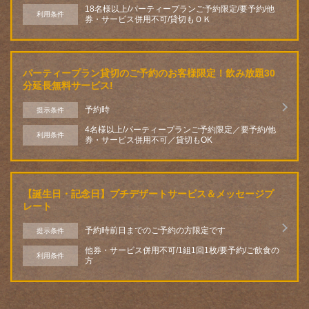
18名様以上/パーティープランご予約限定/要予約/他
利用条件
券・サービス併用不可/貸切もＯＫ
パーティープラン貸切のご予約のお客様限定！飲み放題30
分延長無料サービス!
予約時
提示条件
4名様以上/パーティープランご予約限定／要予約/他
利用条件
券・サービス併用不可／貸切もOK
この店舗情報をシェアする
【誕生日・記念日】プチデザートサービス＆メッセージプ
クーポン | 多国籍料理居酒屋 FANTASISTA13
レート
埼玉県さいたま市緑区東浦和６-9-3 東浦和グルメ館
https://fantasista-13.owst.jp/coupons
予約時前日までのご予約の方限定です
提示条件
他券・サービス併用不可/1組1回1枚/要予約/ご飲食の
利用条件
方
お店情報をコピー