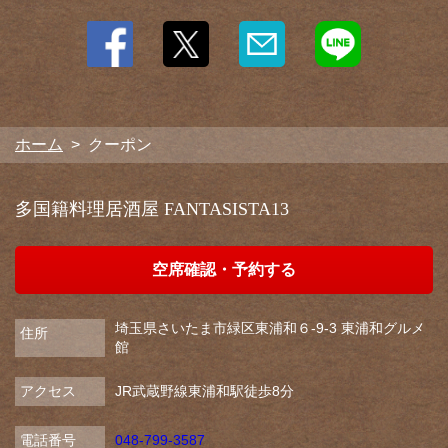
閉じる
ホーム
クーポン
多国籍料理居酒屋 FANTASISTA13
空席確認・予約する
埼玉県さいたま市緑区東浦和６-9-3 東浦和グルメ
住所
館
アクセス
JR武蔵野線東浦和駅徒歩8分
電話番号
048-799-3587