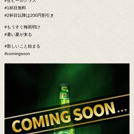
#生ビールグラス
#1杯目無料
閉じる
#2杯目以降は200円割引き
#もうすぐ梅雨明け
#暑い夏が来る
#新しいこと始まる
#comingsoon