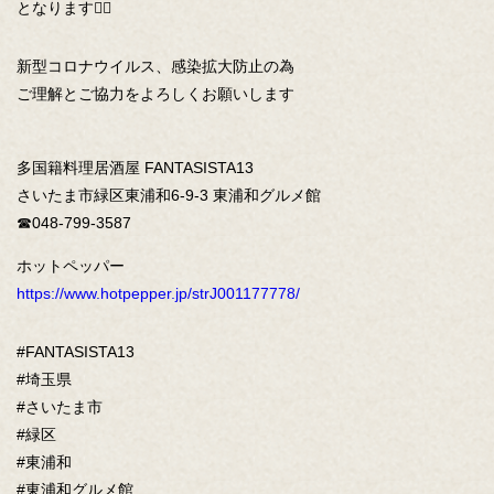
となります🙇‍♀️
新型コロナウイルス、感染拡大防止の為
ご理解とご協力をよろしくお願いします
多国籍料理居酒屋 FANTASISTA13
さいたま市緑区東浦和6-9-3 東浦和グルメ館
☎︎048-799-3587
ホットペッパー
https://www.hotpepper.jp/strJ001177778/
#FANTASISTA13
#埼玉県
#さいたま市
#緑区
#東浦和
#東浦和グルメ館