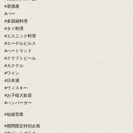
#居酒屋
#バー
#多国籍料理
#タイ料理
#エスニック料理
#エーデルピルス
#ハートランド
#クラフトビール
この店舗情報をシェアする
#カクテル
#ワイン
皆さん、こんばんは( | 多国籍料理居酒屋 FANTASISTA13
#日本酒
埼玉県さいたま市緑区東浦和６-9-3 東浦和グルメ館
#ウィスキー
https://fantasista-13.owst.jp/blogs/2467621
#お子様大歓迎
#ハンバーガー
お店情報をコピー
#短縮営業
#期間限定特別企画