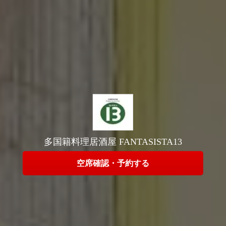
この店舗情報をシェアする
多国籍料理居酒屋 FANTASISTA13
多国籍料理居酒屋 FANTASISTA13
埼玉県さいたま市緑区東浦和６-9-3 東浦和グルメ館
空席確認・予約する
https://fantasista-13.owst.jp/
お店情報をコピー